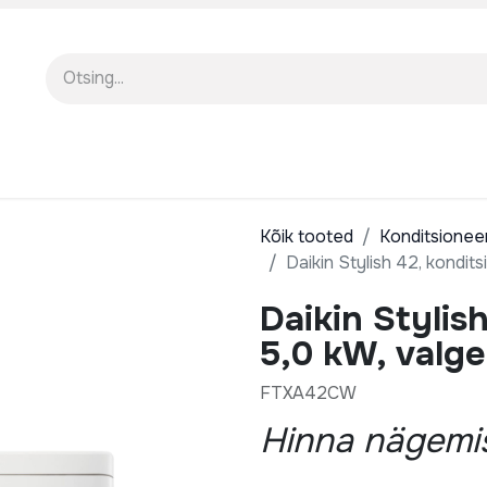
EENINDUS
MEIST
KOOLITUSED
Kõik tooted
Konditsionee
Daikin Stylish 42, kondit
Daikin Stylis
5,0 kW, valge
FTXA42CW
Hinna nägemis