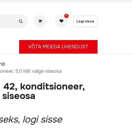
0
Logi sisse
V
ÕTA MEIEGA ÜHENDUST
rid
sioneer, 5,0 kW, valge siseosa
h 42, konditsioneer,
 siseosa
eks, logi sisse