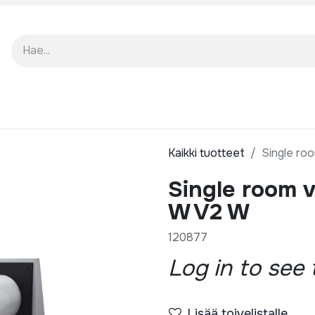
EISTÄ
KUOLUTUKSET
Kaikki tuotteet
Single ro
Single room 
W V2 W
120877
Log in to see 
Lisää toivelistalle