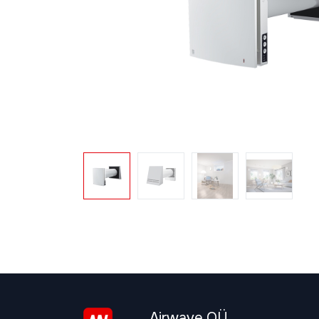
Airwave OÜ