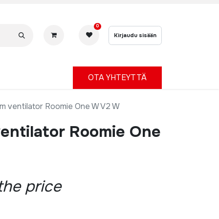
0
Kirjaudu sisään
OTA YHTEYTTÄ
om ventilator Roomie One W V2 W
ventilator Roomie One
the price