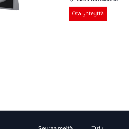
Ota yhteyttä
Seuraa meitä
Tutki