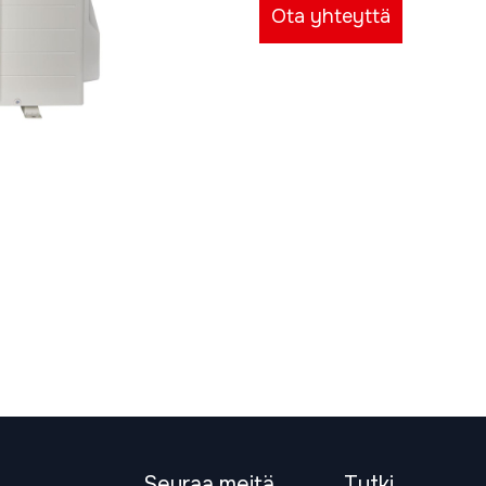
Ota yhteyttä
Seuraa meitä
Tutki