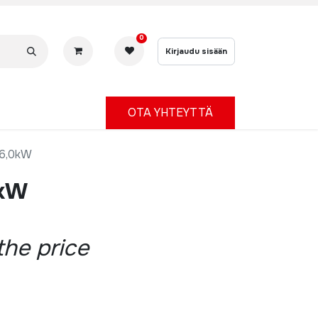
0
Kirjaudu sisään
OTA YHTEYTTÄ
6,0kW
0kW
the price