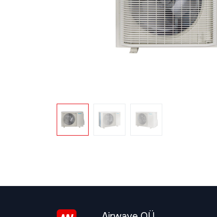
Airwave OÜ