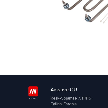
Airwave OÜ
Kesk-Sõjamäe 7, 11415
Tallinn, Estonia