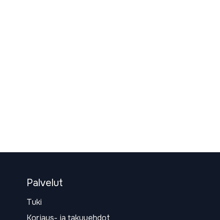
Palvelut
Tuki
Korjaus- ja takuuehdot