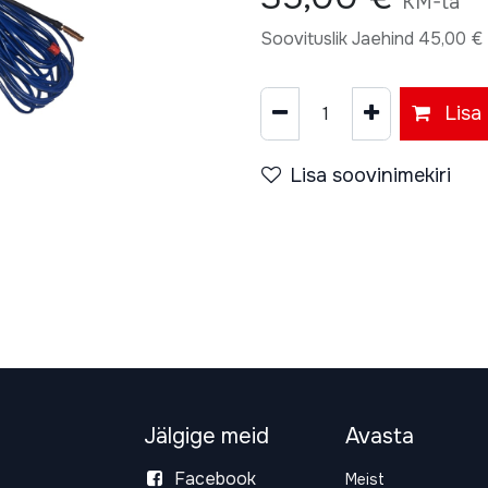
KM-ta
Soovituslik Jaehind
45,00
€
Lisa 
Lisa soovinimekiri
Jälgige meid
Avasta
Facebook
Meist