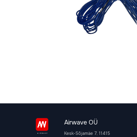
Airwave OÜ
Kesk-Sõjamäe 7, 11415