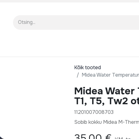
EENINDUS
MEIST
KOOLITUSED
Kõik tooted
Midea Water Temperature
Midea Water 
T1, T5, Tw2 o
11201007008703
Sobib kokku Midea M-Therm
35,00
€