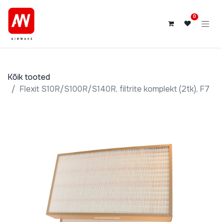
0
Kõik tooted
Flexit S10R/S100R/S140R, filtrite komplekt (2tk), F7