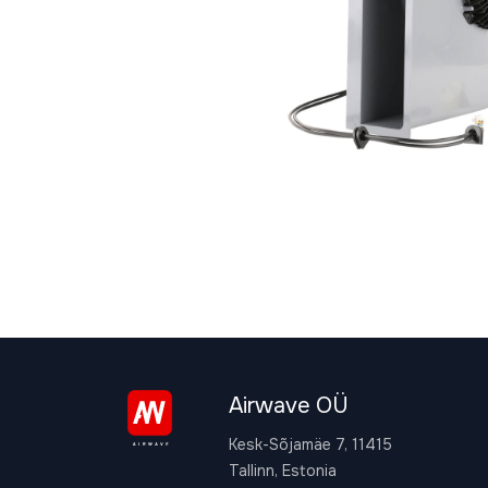
Airwave OÜ
Kesk-Sõjamäe 7, 11415
Tallinn, Estonia