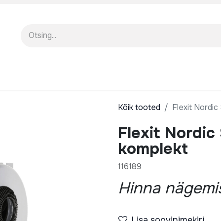
EENINDUS
MEIST
KOOLITUSED
Kõik tooted
Flexit Nordic
Flexit Nordic
komplekt
116189
Hinna nägemis
Lisa soovinimekiri