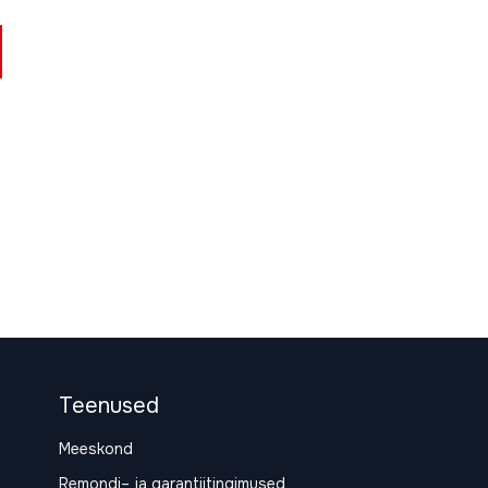
Teenused
Meeskond
Remondi– ja garantiitingimused