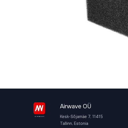
Airwave OÜ
Kesk-Sõjamäe 7, 11415
Tallinn, Estonia