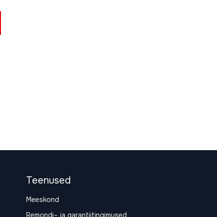
Teenused
Meeskond
Remondi– ja garantiitingimused