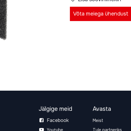
Võta meiega ühendust
Jälgige meid
Avasta
Facebook
Meist
Youtube
Tule partneriks