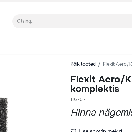
EENINDUS
MEIST
KOOLITUSED
Kõik tooted
Flexit Aero/K
Flexit Aero/K 
komplektis
116707
Hinna nägemis
Lisa soovinimekiri