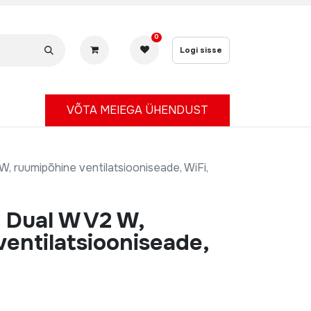
0
Logi sisse
V
ÕTA MEIEGA ÜHENDUST
W, ruumipõhine ventilatsiooniseade, WiFi,
 Dual W V2 W,
entilatsiooniseade,