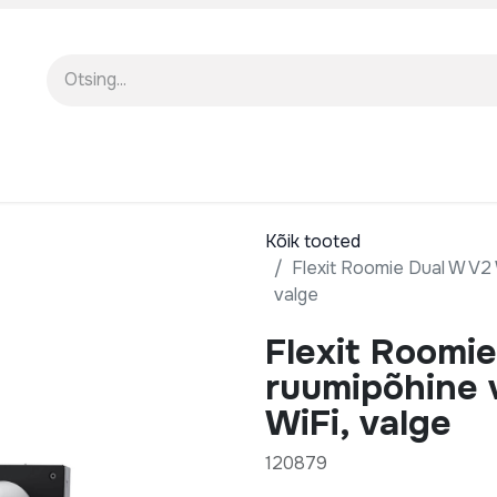
EENINDUS
MEIST
KOOLITUSED
Kõik tooted
Flexit Roomie Dual W V2 
valge
Flexit Roomie
ruumipõhine v
WiFi, valge
120879