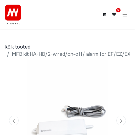
0
Kõik tooted
MFB kit HA-HB/2-wired/on-off/ alarm for EF/EZ/EX