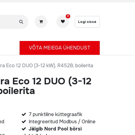
0
Logi sisse
V
ÕTA MEIEGA ÜHENDUST
ra Eco 12 DUO (3-12 kW), R452B, boilerita
ra Eco 12 DUO (3-12
oilerita
7 punktiline küttegraafik
ed
Integreeritud Modbus / Online
Jälgib Nord Pool börsi