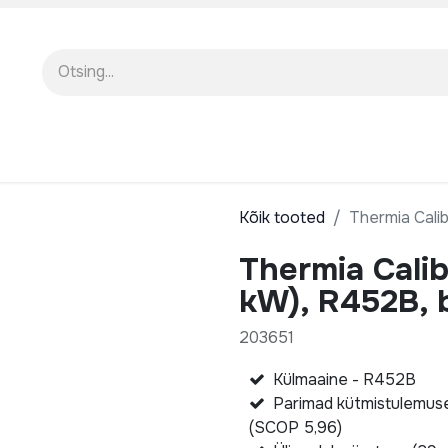
EENINDUS
MEIST
KOOLITUSED
Kõik tooted
Thermia Calib
Thermia Calib
kW), R452B, b
203651
Külmaaine - R452B
Parimad kütmistulemus
(SCOP 5,96)