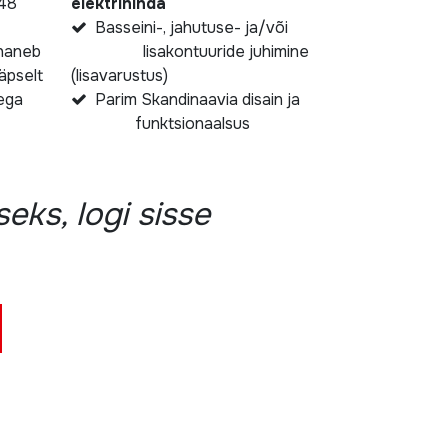
-48
elektrihinda
Basseini-, jahutuse- ja/või
ohaneb
lisakontuuride juhimine
pselt
(lisavarustus)
ega
Parim Skandinaavia disain ja
funktsionaalsus
eks, logi sisse