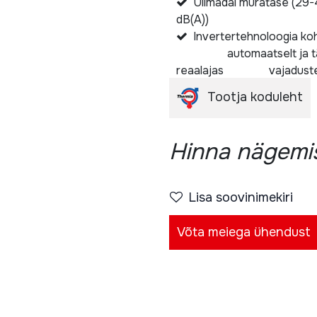
Ülimadal müratase (29
dB(A))
Invertertehnoloogia k
automaatselt ja tä
reaalajas vajadust
Tootja koduleht
Hinna nägemis
Lisa soovinimekiri
Võta meiega ühendust