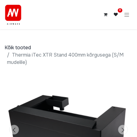
0
Kõik tooted
Thermia iTec XTR Stand 400mm kõrgusega (S/M
mudelile)