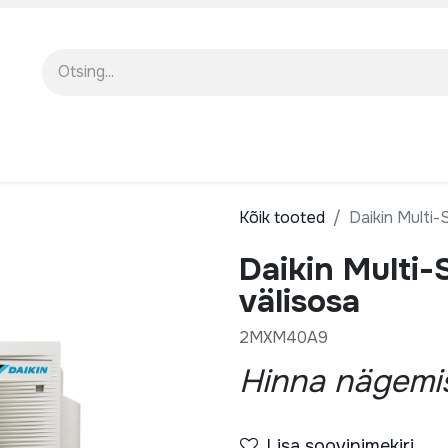
EENINDUS
MEIST
KOOLITUSED
Kõik tooted
Daikin Multi-S
Daikin Multi-S
välisosa
2MXM40A9
Hinna nägemis
Lisa soovinimekiri