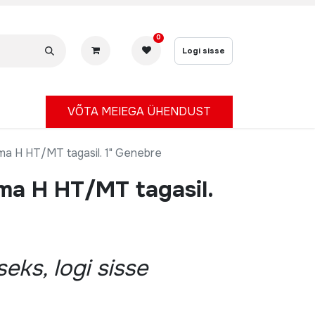
0
Logi sisse
V
ÕTA MEIEGA ÜHENDUST
rma H HT/MT tagasil. 1" Genebre
ma H HT/MT tagasil.
eks, logi sisse