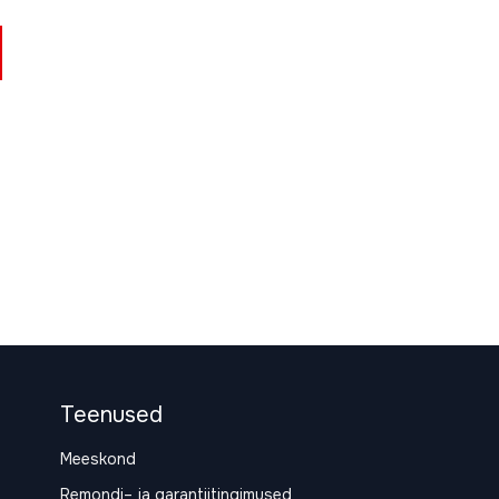
Teenused
Meeskond
Remondi– ja garantiitingimused