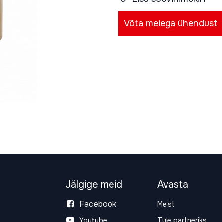
Võta meiega ühendust
Jälgige meid
Avasta
Facebook
Meist
Youtube
Tule partneriks