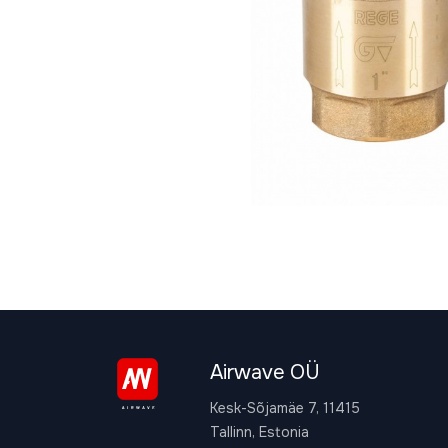
Airwave OÜ
Kesk-Sõjamäe 7, 11415
Tallinn, Estonia