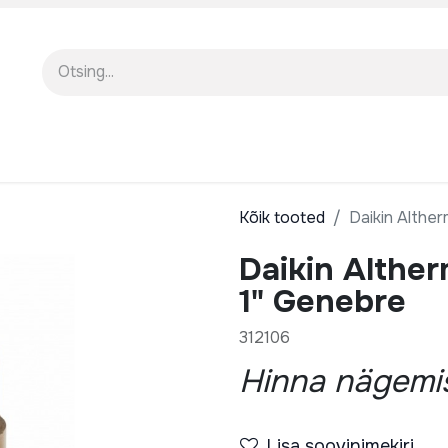
EENINDUS
MEIST
KOOLITUSED
Kõik tooted
Daikin Althe
Daikin Alther
1" Genebre
312106
Hinna nägemis
Lisa soovinimekiri