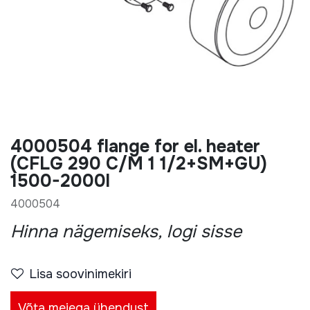
4000504 flange for el. heater
(CFLG 290 C/M 1 1/2+SM+GU)
1500-2000l
4000504
Hinna nägemiseks, logi sisse
Lisa soovinimekiri
Võta meiega ühendust