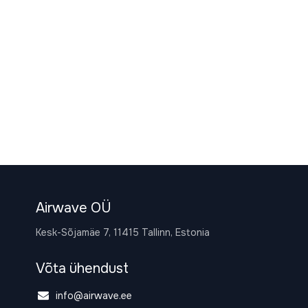
Airwave OÜ
Kesk-Sõjamäe 7, 11415 Tallinn, Estonia
Võta ühendust
info@airwave.ee