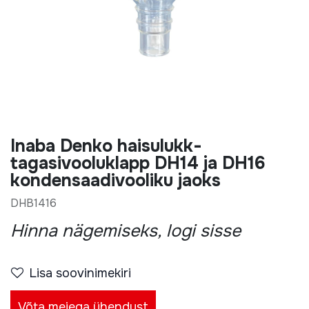
Inaba Denko haisulukk-
tagasivooluklapp DH14 ja DH16
kondensaadivooliku jaoks
DHB1416
Hinna nägemiseks, logi sisse
Lisa soovinimekiri
Võta meiega ühendust