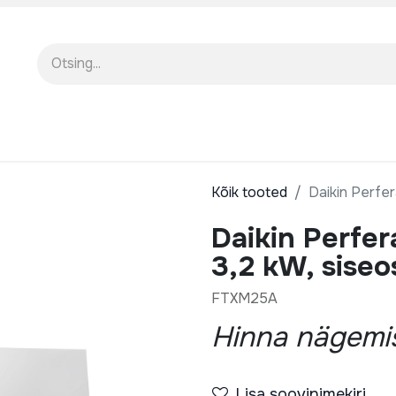
EENINDUS
MEIST
KOOLITUSED
Kõik tooted
Daikin Perfer
Daikin Perfer
3,2 kW, siseo
FTXM25A
Hinna nägemis
Lisa soovinimekiri