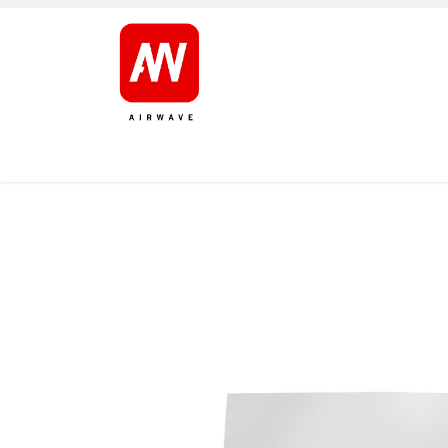
AVALEHT
TOOTED
KAUBAMÄRGID
JÄRELT