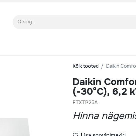
EENINDUS
MEIST
KOOLITUSED
Kõik tooted
Daikin Comfor
Daikin Comfo
(-30°C), 6,2 
FTXTP25A
Hinna nägemis
Lisa soovinimekiri