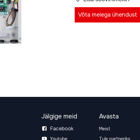
Võta meiega ühendust
Jälgige meid
Avasta
Facebook
Meist
Youtube
Tule partneriks