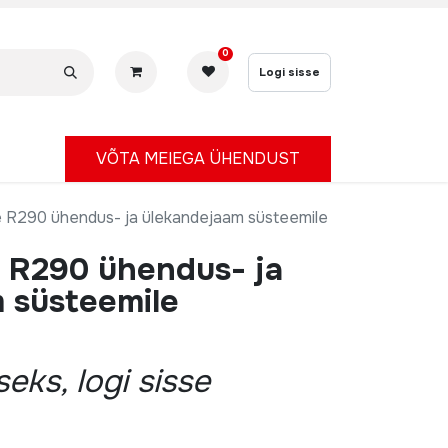
0
Logi sisse
V
ÕTA MEIEGA ÜHENDUST
 R290 ühendus- ja ülekandejaam süsteemile
 R290 ühendus- ja
 süsteemile
eks, logi sisse