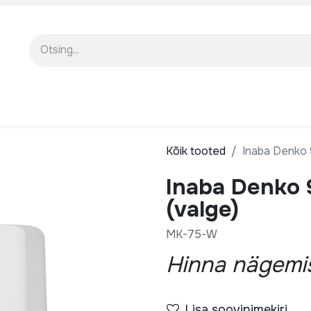
EENINDUS
MEIST
KOOLITUSED
Kõik tooted
Inaba Denko 9
Inaba Denko 
(valge)
MK-75-W
Hinna nägemis
Lisa soovinimekiri