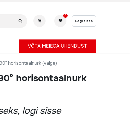
0
Logi sisse
V
ÕTA MEIEGA ÜHENDUST
0° horisontaalnurk (valge)
90° horisontaalnurk
eks, logi sisse