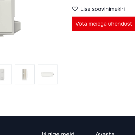
Lisa soovinimekiri
Võta meiega ühendust
Jälgige meid
Avasta