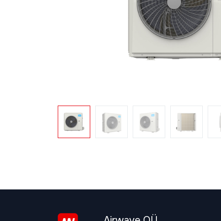
Airwave OÜ