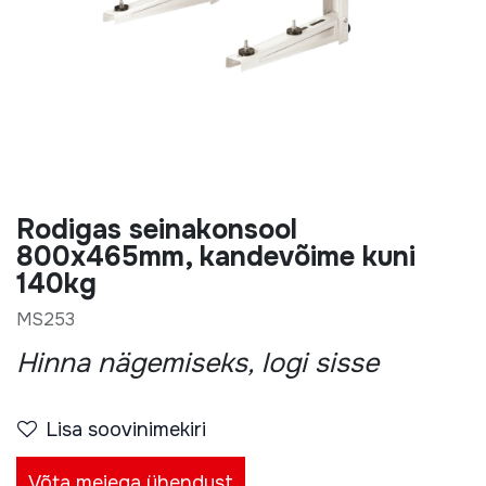
Rodigas seinakonsool
800x465mm, kandevõime kuni
140kg
MS253
Hinna nägemiseks, logi sisse
Lisa soovinimekiri
Võta meiega ühendust