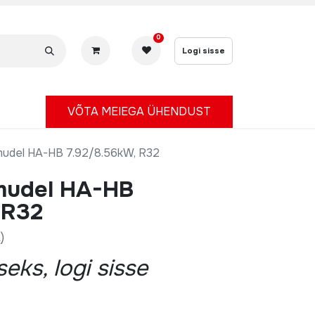
0
Logi sisse
V
ÕTA MEIEGA ÜHENDUST
mudel HA-HB 7.92/8.56kW, R32
mudel HA-HB
 R32
)
eks, logi sisse