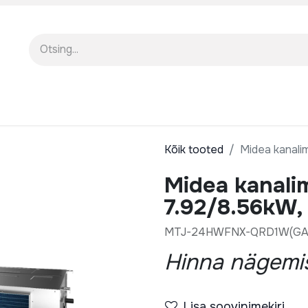
EENINDUS
MEIST
KOOLITUSED
Kõik tooted
Midea kanali
Midea kanali
7.92/8.56kW,
MTJ-24HWFNX-QRD1W(GA
Hinna nägemis
Lisa soovinimekiri