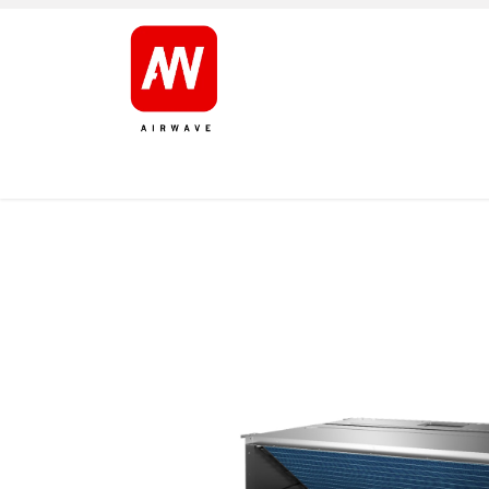
AVALEHT
TOOTED
KAUBAMÄRGID
JÄRELT