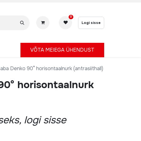
0
Logi sisse
V
ÕTA MEIEGA ÜHENDUST
naba Denko 90° horisontaalnurk (antrasiithall)
90° horisontaalnurk
eks, logi sisse