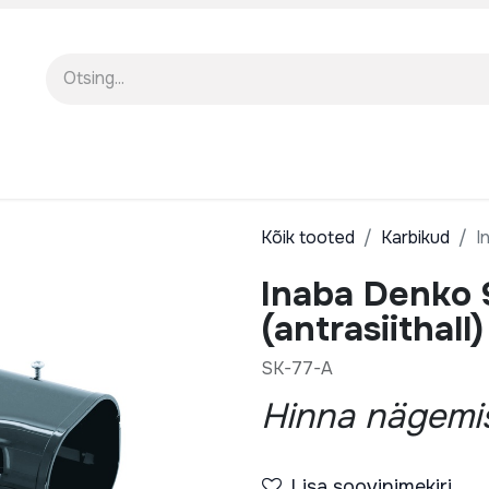
EENINDUS
MEIST
KOOLITUSED
Kõik tooted
Karbikud
I
Inaba Denko 
(antrasiithall)
SK-77-A
Hinna nägemis
Lisa soovinimekiri