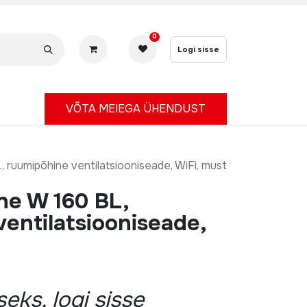
0
Logi sisse
V
ÕTA MEIEGA ÜHENDUST
, ruumipõhine ventilatsiooniseade, WiFi, must
ne W 160 BL,
entilatsiooniseade,
eks, logi sisse