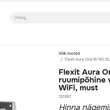
EENINDUS
MEIST
KOOLITUSED
Kõik tooted
Flexit Aura One W 160 BL
Flexit Aura O
ruumipõhine v
WiFi, must
121397
Hinna nägemis