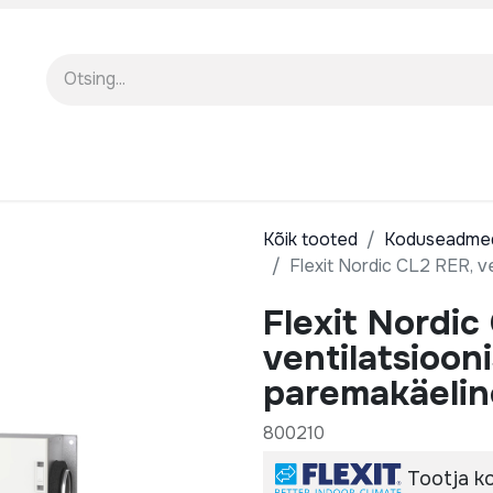
EENINDUS
MEIST
KOOLITUSED
Kõik tooted
Koduseadme
Flexit Nordic CL2 RER, v
Flexit Nordic
ventilatsioon
paremakäelin
800210
Tootja k