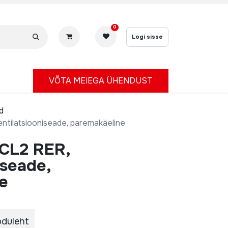
0
Logi sisse
V
ÕTA MEIEGA ÜHENDUST
d
entilatsiooniseade, paremakäeline
 CL2 RER,
iseade,
e
oduleht