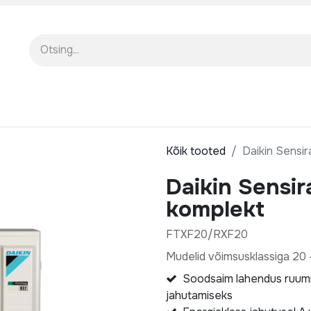
EENINDUS
MEIST
KOOLITUSED
Kõik tooted
Daikin Sensir
Daikin Sensir
komplekt
FTXF20/RXF20
Mudelid võimsusklassiga 20 
Soodsaim lahendus ruum
jahutamiseks