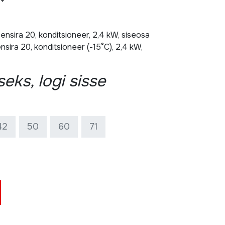
++
nsira 20, konditsioneer, 2,4 kW, siseosa
sira 20, konditsioneer (-15°C), 2,4 kW,
eks, logi sisse
42
50
60
71