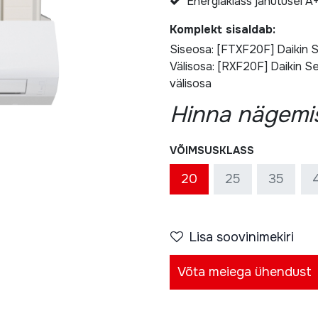
Energiaklass jahutusel A
Komplekt sisaldab:
Siseosa:
[FTXF20F] Daikin Se
Välisosa:
[RXF20F] Daikin Sen
välisosa
Hinna nägemis
VÕIMSUSKLASS
20
25
35
Lisa soovinimekiri
Võta meiega ühendust