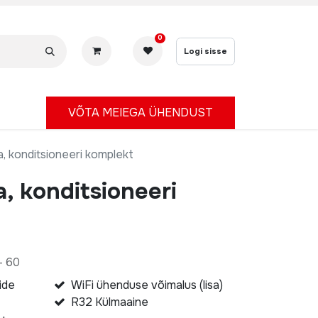
0
Logi sisse
V
ÕTA MEIEGA ÜHENDUST
a, konditsioneeri komplekt
a, konditsioneeri
- 60
ide
WiFi ühenduse võimalus (lisa)
R32 Külmaaine